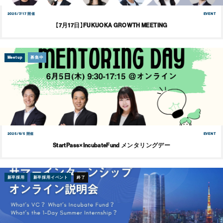
2025/7/17 開催
EVENT
【7月17日】FUKUOKA GROWTH MEETING
Meetup
募集中
2025/6/5 開催
EVENT
StartPass×IncubateFund メンタリングデー
新卒採用
新卒採用イベント
終了