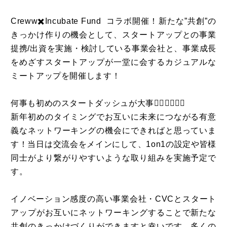
Creww✖️Incubate Fund コラボ開催！新たな”共創”の
きっかけ作りの機会として、スタートアップとの事業
提携/出資を実施・検討している事業会社と、事業成長
をめざすスタートアップが一堂に会するカジュアルな
ミートアップを開催します！
何事も初めのスタートダッシュが大事🏃‍♂️🏃‍♂️🏃‍♂️
新年初めのタイミングでお互いに未来につながる有意
義なネットワーキングの機会にできればと思っていま
す！当日は交流会をメインにして、1on1の設定や皆様
同士がより繋がりやすいような取り組みを実施予定で
す。
イノベーション感度の高い事業会社・CVCとスタート
アップがお互いにネットワーキングすることで新たな
共創のきっかけづくりができますと幸いです。多くの