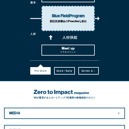
資本
Blue Field
Program
新設投資機会の
Proactiveな創出
人材
Meet up
リアルイベント
Pre Seed
Seed / Early
Series A ~
VCが運営するスタートアップ・VC業界の情報発信マガジン
MEDIA