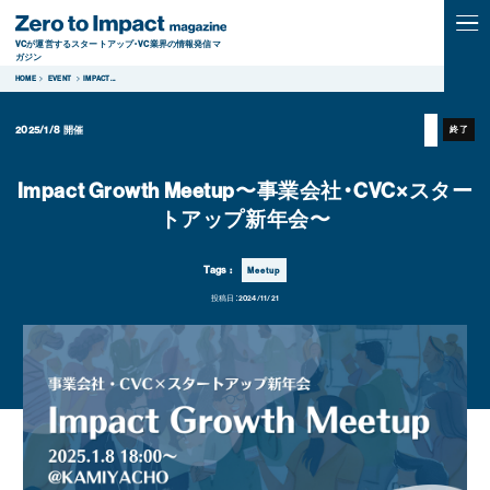
VCが運営するスタートアップ・VC業界の情報発信マ
ガジン
HOME
EVENT
IMPACT
...
2025/1/8
開催
終了
Impact Growth Meetup〜事業会社・CVC×スター
トアップ新年会〜
Tags :
Meetup
投稿日：
2024/11/21