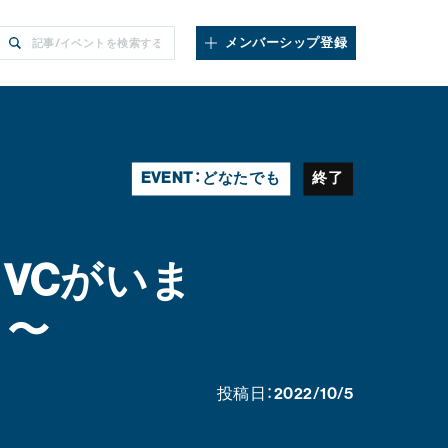
メンバーシップ登録
EVENT：
どなたでも
終了
ードVCがいま
！〜
投稿日：
2022/10/5