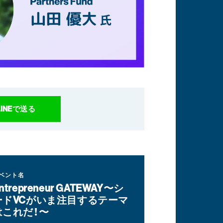
LINEで送る
ベント名
ntrepreneur GATEWAY〜シ
ードVCがいま注目するテーマ
はこれだ！〜