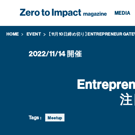
MEDIA
HOME
EVENT
【11月10日締め切り】ENTREPRENEUR 
2022/11/14
開催
Entrep
注
Tags :
Meetup