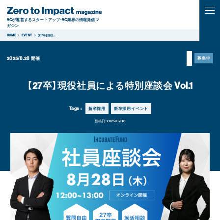
VCが運営するスタートアップ・VC業界の情報発信マ
ガジン
HOME
EVENT
【27卒】現役
...
2025/8.28
開催
募集中
【27卒】現役社員による特別座談会 Vol.1
Tags :
新卒採用
新卒採用イベント
投稿日：
2025/07/10