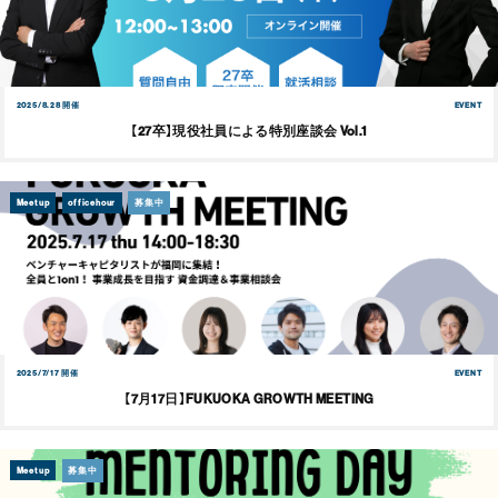
2025/8.28 開催
EVENT
【27卒】現役社員による特別座談会 Vol.1
Meetup
officehour
募集中
2025/7/17 開催
EVENT
【7月17日】FUKUOKA GROWTH MEETING
Meetup
募集中