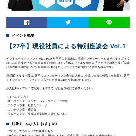
イベント概要
【27卒】現役社員による特別座談会 Vol.1
インキュベイトファンドでは、2027 年卒学生を対象に、現役ベンチャーキャピタリストとざっく
ばらんに直接話せる社員座談会を開催します。
「VC のリアルな働き方」「キャリアの選択肢」「先輩
社員の就活体験談」など、説明会では聞きにくいことまで直接聞ける貴重な機会です。
第1回目となる今回は、新卒でコンサルティング会社に入社し、中途で当社に転職した社員と、新卒
でインキュベイトファンドに入社した社員の2名が参加いたします。
少人数制・オフレコで実施しますので、ぜひお気軽にご参加ください。
＜イベント内容＞
・オープニング インキュベイトファンドご紹介
・コンテンツ① 社員ミニトーク
・コンテンツ② 座談会
・クロージング 今後の新卒採用に関するご案内
対象（こんな人におすすめ）
・VCとしてのキャリアに興味がある
・VCやスタートアップの世界に興味はあるが、学生生活のなかで触れる機会が少ない