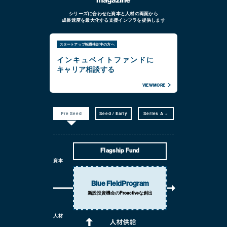
シリーズに合わせた資本と人材の両面から
成長速度を最大化する支援インフラを提供します
スタートアップ転職検討中の方へ
インキュベイトファンドに
キャリア相談する
VIEW MORE
Pre Seed
Seed / Early
Series A ~
Flagship Fund
資本
Blue Field
Program
新設投資機会の
Proactiveな創出
人材