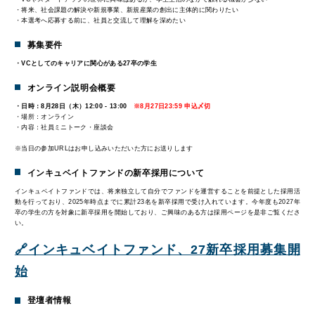
・将来、社会課題の解決や新規事業、新規産業の創出に主体的に関わりたい
・本選考へ応募する前に、社員と交流して理解を深めたい
募集要件
・VCとしてのキャリアに関心がある27卒の学生
オンライン説明会概要
・
日時：8月28日（木）12:00 - 13:00
※8月27日23:59 申込〆切
・場所：オンライン
・内容：社員ミニトーク・座談会
※当日の参加URLはお申し込みいただいた方にお送りします
インキュベイトファンドの新卒採用について
インキュベイトファンドでは、将来独立して自分でファンドを運営することを前提とした採用活
動を行っており、
2025年時点までに累計23名を新卒採用で受け入れています
。今年度も2027年
卒の学生の方を対象に新卒採用を開始しており、ご興味のある方は採用ページを是非ご覧くださ
い。
🔗インキュベイトファンド、27新卒採用募集開
始
登壇者情報