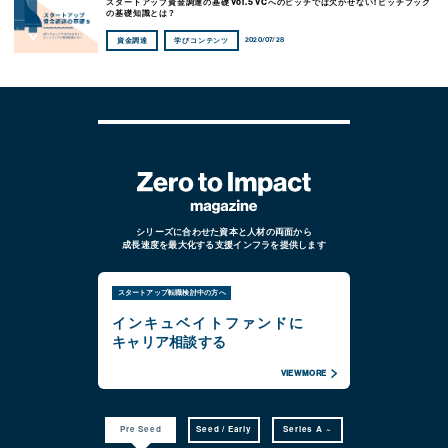
スタートアップ資金調達の基礎 Vol.5 VCへのピッチでは欠かせない！ピッチブック
の基礎知識とは？
2020/07/28
資金調達
学びコンテンツ
シリーズに合わせた資本と人材の両面から
成長速度を最大化する支援インフラを提供します
スタートアップ転職検討中の方へ
インキュベイトファンドに
キャリア相談する
VIEW MORE
Pre Seed
Seed / Early
Series A ~