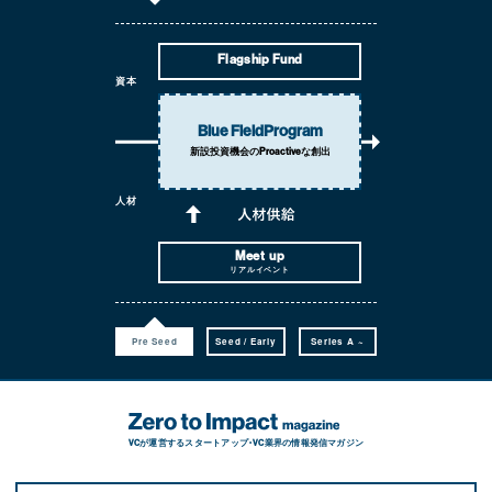
Flagship Fund
資本
Blue Field
Program
新設投資機会の
Proactiveな創出
人材
Meet up
リアルイベント
Pre Seed
Seed / Early
Series A ~
VCが運営するスタートアップ・VC業界の情報発信マガジン