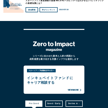
スタートアップ資金調達の基礎 Vol.5 VCへのピッチでは欠かせない！ピッチブック
の基礎知識とは？
2020/07/28
資金調達
学びコンテンツ
シリーズに合わせた資本と人材の両面から
成長速度を最大化する支援インフラを提供します
スタートアップ転職検討中の方へ
インキュベイトファンドに
キャリア相談する
VIEW MORE
Pre Seed
Seed / Early
Series A ~