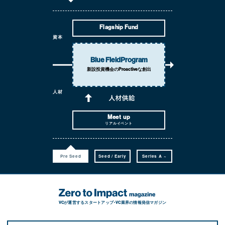
Flagship Fund
資本
Blue Field
Program
新設投資機会の
Proactiveな創出
人材
Meet up
リアルイベント
Pre Seed
Seed / Early
Series A ~
VCが運営するスタートアップ・VC業界の情報発信マガジン