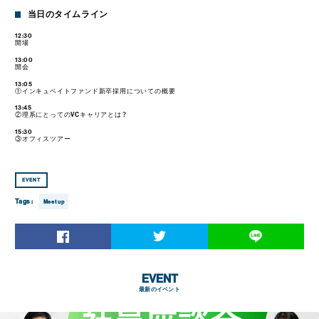
当日のタイムライン
12:30
開場
13:00
開会
13:05
①インキュベイトファンド新卒採用についての概要
13:45
②理系にとってのVCキャリアとは？
15:30
③オフィスツアー
EVENT
Tags :
Meetup
EVENT
最新のイベント