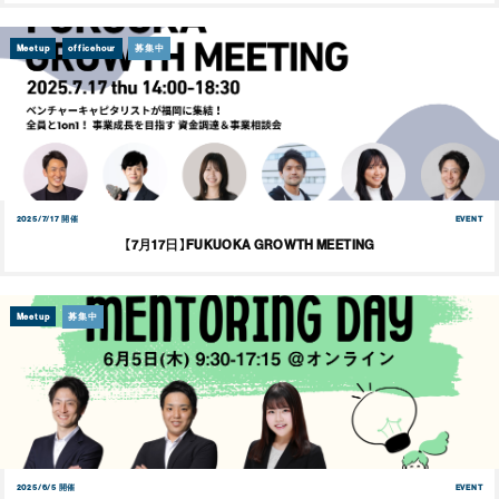
Meetup
officehour
募集中
2025/7/17 開催
EVENT
【7月17日】FUKUOKA GROWTH MEETING
Meetup
募集中
2025/6/5 開催
EVENT