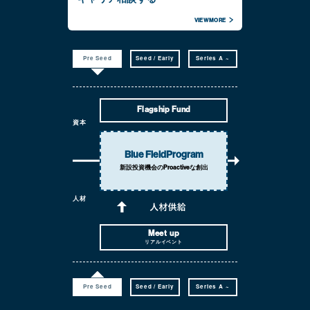
VIEW MORE
Pre Seed
Seed / Early
Series A ~
Flagship Fund
資本
Blue Field
Program
新設投資機会の
Proactiveな創出
人材
Meet up
リアルイベント
Pre Seed
Seed / Early
Series A ~