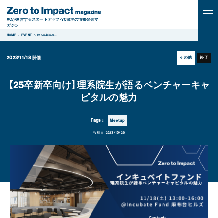
VCが運営するスタートアップ・VC業界の情報発信マ
ガジン
HOME
EVENT
【25卒新卒向
...
2023/11/18
開催
その他
終了
【25卒新卒向け】理系院生が語るベンチャーキャ
ピタルの魅力
Tags :
Meetup
投稿日：
2023/10/26