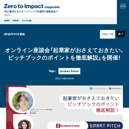
VCが運営するスタートアップ・VC業界の情報発信マ
ガジン
HOME
EVENT
【7月14日開
...
2022/07/14
開催
どなたでも
終了
オンライン座談会「起業家がおさえておきたい、
ピッチブックのポイントを徹底解説」を開催！
Tags :
Incubate School
投稿日：
2022/06/23