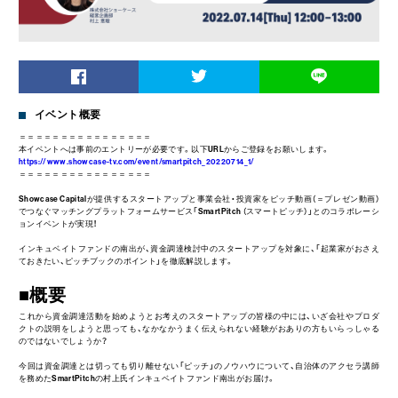
イベント概要
＝＝＝＝＝＝＝＝＝＝＝＝＝＝＝＝
本イベントへは事前のエントリーが必要です。以下URLからご登録をお願いします。
https://www.showcase-tv.com/event/smartpitch_20220714_1/
＝＝＝＝＝＝＝＝＝＝＝＝＝＝＝＝
Showcase Capitalが提供するスタートアップと事業会社・投資家をピッチ動画（＝プレゼン動画）
でつなぐマッチングプラットフォームサービス「SmartPitch （スマートピッチ）」とのコラボレーシ
ョンイベントが実現！
インキュベイトファンドの南出が、資金調達検討中のスタートアップを対象に、「起業家がおさえ
ておきたい、ピッチブックのポイント」を徹底解説します。
■概要
これから資金調達活動を始めようとお考えのスタートアップの皆様の中には、いざ会社やプロダ
クトの説明をしようと思っても、なかなかうまく伝えられない経験がおありの方もいらっしゃる
のではないでしょうか？
今回は資金調達とは切っても切り離せない「ピッチ」のノウハウについて、自治体のアクセラ講師
を務めたSmartPitchの村上氏インキュベイトファンド南出がお届け。