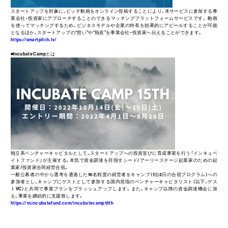
スタートアップを対象に、ピッチ動画をオンライン投稿することにより、本サービスに参加する事
業会社・投資家にアプローチすることのできるマッチングプラットフォームサービスです。 動画
を使ってマッチングするため、ビジネスモデルや企業の特長を効果的にアピールすることが可能
となるほか、スタートアップの“想い”や“熱意”を事業会社・投資家へ伝えることができます。
https://smartpitch.tv/
■Incubate Campとは
独立系ベンチャーキャピタルとして、スタートアップへの投資並びに育成事業を行う『インキュベ
イトファンド』が主催する、本気で資金調達を目指すシード/アーリーステージ起業家のための起
業家/投資家合同経営合宿。
一般公募者の中から選考を通過した16名程度の経営者をキャンプ（1泊2日の合宿プログラム）への
参加者とし、キャンプにゲストとして参加する国内屈指のベンチャーキャピタリスト（以下、ゲス
トVC）と共同で事業プランをブラッシュアップします。また、キャンプ以降の資金調達機会に加
え、事業を継続的に支援致します。
https://m.incubatefund.com/incubatecamp15th