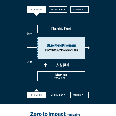
Pre Seed
Seed / Early
Series A ~
Flagship Fund
資本
Blue Field
Program
新設投資機会の
Proactiveな創出
人材
Meet up
リアルイベント
Pre Seed
Seed / Early
Series A ~