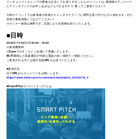
インキュベイトキャンプの開催を記念してお送りするこちらのイベントは、開催後のアンケート
にてメンタリングのお申し込みなどもできますので、奮ってご参加ください！
今回のイベントでは参加者の皆様からインタラクティブに質問を受け付けながら進めます。ぜひ
皆様の事業成長につなげてください！
※セミナー参加は無料です。定員になり次第締め切りいたします。
■日時
2022年7月14日(木)12:00～13:00
※参加費無料
※Zoomでのオンライン会場にて実施いたします。
Wi-Fi環境など高速通信が可能な電波の良い場所でご視聴ください。
ご参加される方には後日別途URLをお送りいたします。
■参加方法
以下URLからエントリーをお願いします。
https://www.showcase-tv.com/event/smartpitch_20220714_1/
■SmartPitch（スマートピッチ）とは