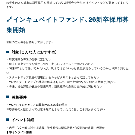
の学生の方を対象に新卒採用を開始しており、説明会や学生向けイベントなどを実施してまいり
ます。
🔗インキュベイトファンド、26新卒採用募
集開始
皆様のご応募をお待ちしております。
対象（こんな人におすすめ）
・研究活動を将来の仕事に繋げたい
・現在の研究テーマを活かしつつ、新しいフィールドで働いてみたい
・将来VCとして働いてみたいが、現場ではどういった意思決定をしているのかより深く知りた
い
・スタートアップ投資の現場にいるキャピタリストと会って話してみたい
・VCやスタートアップの世界に興味はあるが、学生生活のなかで触れる機会が少ない.
・将来、社会課題の解決や新規事業、新規産業の創出に主体的に関わりたい
募集要件
・VCとしてのキャリアに関心がある26卒の学生
※応募者の人数によっては選考形式とさせていただく旨、ご承知おきください
イベント詳細
・内容：VC一般に関する講義、学生時代の研究活動とVC業務の連関、懇親会
▍①オンライン開催