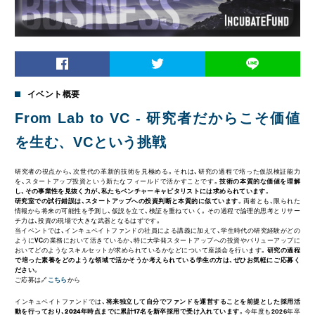
イベント概要
From Lab to VC - 研究者だからこそ価値
を生む、VCという挑戦
研究者の視点から、次世代の革新的技術を見極める。それは、研究の過程で培った仮説検証能力
を、スタートアップ投資という新たなフィールドで活かすことです。
技術の本質的な価値を理解
し、その事業性を見抜く力が、私たちベンチャーキャピタリストには求められています
。
研究室での試行錯誤は、スタートアップへの投資判断と本質的に似ています
。両者とも、限られた
情報から将来の可能性を予測し、仮説を立て、検証を重ねていく。その過程で論理的思考とリサー
チ力は、投資の現場で大きな武器となるはずです。
当イベントでは、インキュベイトファンドの社員による講義に加えて、学生時代の研究経験がどの
ようにVCの業務において活きているか、特に大学発スタートアップへの投資やバリューアップに
おいてどのようなスキルセットが求められているかなどについて座談会を行います。
研究の過程
で培った素養をどのような領域で活かそうか考えられている学生の方は、ぜひお気軽にご応募く
ださい
。
ご応募は🔗
こちら
から
インキュベイトファンドでは、
将来独立して自分でファンドを運営することを前提とした採用活
動を行っており、2024年時点までに累計17名を新卒採用で受け入れています
。今年度も2026年卒