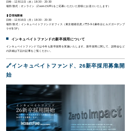
日時：12月11日（水）18:30 - 20:30
場所/形式：オンライン（ZoomのURLをご応募いただいた皆様にお送りいたします）
▍②現地開催
日時：12月16日（月）18:30 - 20:30
場所/形式：インキュベイトファンドオフィス（東京都港区虎ノ門5-9-1麻布台ヒルズガーデンプ
ラザB 5F）
インキュベイトファンドの新卒採用について
インキュベイトファンドでは今年も新卒採用を実施いたします。新卒採用に関して、説明会など
の詳細は下記の記事をご覧ください。
🔗インキュベイトファンド、26新卒採用募集開
始