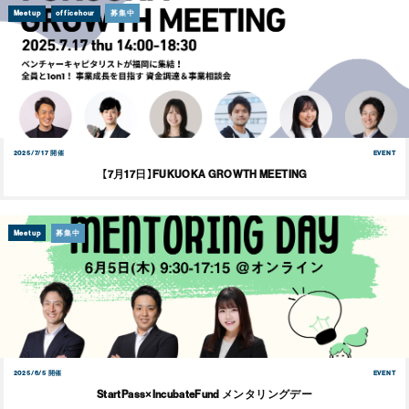
Meetup
officehour
募集中
2025/7/17 開催
EVENT
【7月17日】FUKUOKA GROWTH MEETING
Meetup
募集中
2025/6/5 開催
EVENT
StartPass×IncubateFund メンタリングデー