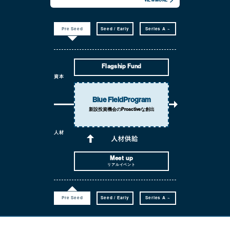
VIEW MORE
Pre Seed
Seed / Early
Series A ~
Flagship Fund
資本
Blue Field
Program
新設投資機会の
Proactiveな創出
人材
Meet up
リアルイベント
Pre Seed
Seed / Early
Series A ~