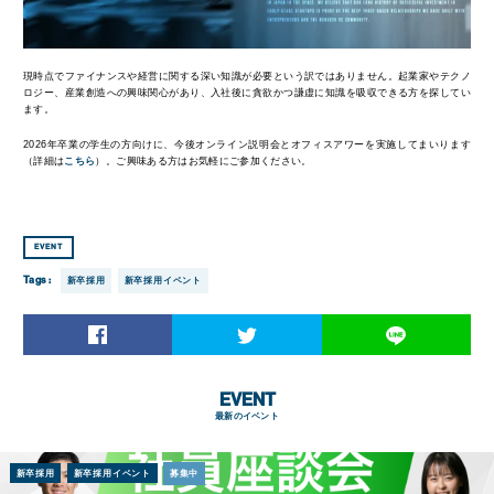
現時点でファイナンスや経営に関する深い知識が必要という訳ではありません。起業家やテクノ
ロジー、産業創造への興味関心があり、入社後に貪欲かつ謙虚に知識を吸収できる方を探してい
ます。
2026年卒業の学生の方向けに、今後オンライン説明会とオフィスアワーを実施してまいります
（詳細は
こちら
）。ご興味ある方はお気軽にご参加ください。
EVENT
Tags :
新卒採用
新卒採用イベント
EVENT
最新のイベント
新卒採用
新卒採用イベント
募集中