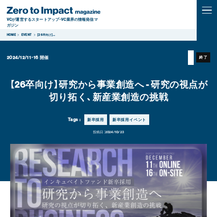
VCが運営するスタートアップ・VC業界の情報発信マ
ガジン
HOME
EVENT
【26卒向け】
...
2024/12/11・16
開催
終了
【26卒向け】研究から事業創造へ - 研究の視点が
切り拓く、新産業創造の挑戦
Tags :
新卒採用
新卒採用イベント
投稿日：
2024/10/23