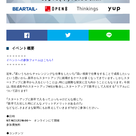
イベント概要
＝＝＝＝＝＝＝
イベントへの参加フォームはこちら！
＝＝＝＝＝＝＝
近年、「若いうちからチャレンジングな仕事をしたい！」「高い視座で仕事をすることで成長したい」
という思いから、新卒からスタートアップに就職するケースが多くなってきています。しかしスタ
ートアップに新卒から入るということは、時には困難な状況に立ち向かうことにもなります。今回
は、現在成長中のスタートアップ4社が集合し、スタートアップで新卒として入社する「リアル」に
ついて語ります！
「スタートアップに新卒で入るってぶっちゃけどんな感じ？」
「新卒で入社した時にどんなメリットデメリットがあるの？」
などなど、さまざまな疑問にもお答えしていきます！ぜひご参加ください。
◆日時
9月16日(木)18:00〜 オンラインにて開催
参加費無料
◆コンテンツ