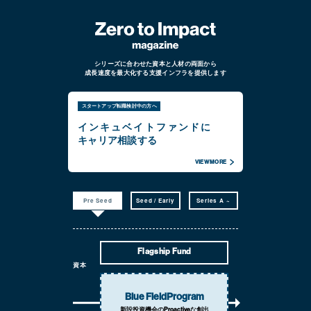
シリーズに合わせた資本と人材の両面から
成長速度を最大化する支援インフラを提供します
スタートアップ転職検討中の方へ
インキュベイトファンドに
キャリア相談する
VIEW MORE
Pre Seed
Seed / Early
Series A ~
Flagship Fund
資本
Blue Field
Program
新設投資機会の
Proactiveな創出