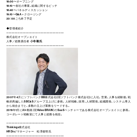
18:00〜オープニング
18:10〜各社の事業、組織に関するピッチ
18:40〜パネルディスカッション
19:10〜Q&A＋クロージング
20：00ごろ終了予定
◆登壇者紹介
--------------------------------------------------------
株式会社オープンエイト
人事／総務責任者
小寺 毅 氏
--------------------------------------------------------
2007年4月にソフトバンクBB株式会社(現ソフトバンク株式会社)に入社。営業、人事を経験後、戦
略的再編したSBC&Sグループ立上げに参画。人材戦略、採用、人材開発、組織開発、システム導入
から統合までと、多数の立上げ業務をリードする。
2019年1月にAI×動画（現Video BRAIN）のSaaSベンチャーである株式会社オープンエイトに参画。
コーポレート戦略室にて人事と総務を統括。
--------------------------------------------------------
Thinkings株式会社
HR Div./マネージャー 松澤俊明 氏
--------------------------------------------------------