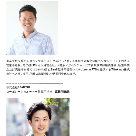
新卒で独立系の人事コンサルティング会社へ入社。人事制度や教育研修コンサルティングの法人
営業を経験。その後ECサイト運営会社、人材系メガベンチャーにて新規事業採用責任者、新規事業
立上げ責任者を経て、2021年2月にSaaS型採用管理システムsonar ATSを提供するThinkings株式
会社へ入社。採用、労務、組織開発とHR部門全体を統括。
--------------------------------------------------------
株式会社BEARTAIL
コーポレートカルチャー部 採用担当
森田 和総氏
--------------------------------------------------------