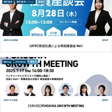
新卒採用
新卒採用イベント
募集中
2025/8.28 開催
EVENT
【27卒】現役社員による特別座談会 Vol.1
Meetup
officehour
募集中
2025/7/17 開催
EVENT
【7月17日】FUKUOKA GROWTH MEETING