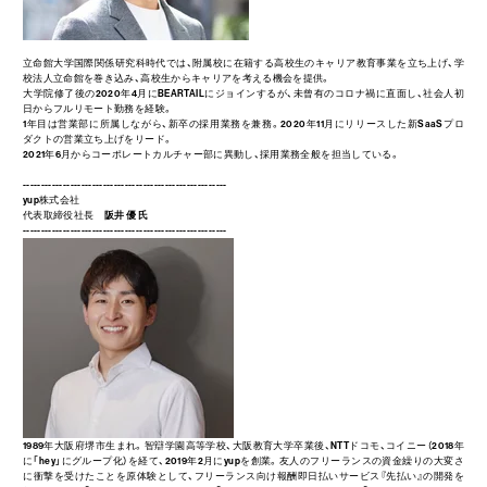
立命館大学国際関係研究科時代では、附属校に在籍する高校生のキャリア教育事業を立ち上げ、学
校法人立命館を巻き込み、高校生からキャリアを考える機会を提供。
大学院修了後の2020年4月にBEARTAILにジョインするが、未曾有のコロナ禍に直面し、社会人初
日からフルリモート勤務を経験。
1年目は営業部に所属しながら、新卒の採用業務を兼務。2020年11月にリリースした新SaaSプロ
ダクトの営業立ち上げをリード。
2021年6月からコーポレートカルチャー部に異動し、採用業務全般を担当している。
--------------------------------------------------------
yup株式会社
代表取締役社長
阪井 優 氏
--------------------------------------------------------
1989年大阪府堺市生まれ。智辯学園高等学校、大阪教育大学卒業後、NTTドコモ、コイニー（2018年
に「hey」にグループ化）を経て、2019年2月にyupを創業。友人のフリーランスの資金繰りの大変さ
に衝撃を受けたことを原体験として、フリーランス向け報酬即日払いサービス『先払い』の開発を