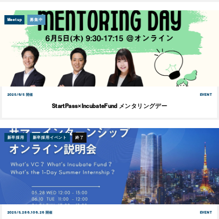
Meetup
募集中
2025/6/5 開催
EVENT
StartPass×IncubateFund メンタリングデー
新卒採用
新卒採用イベント
終了
2025/5.28 6.10 6.26 開催
EVENT