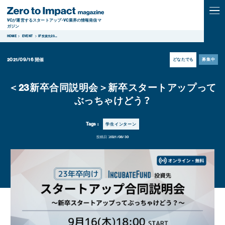
VCが運営するスタートアップ・VC業界の情報発信マ
ガジン
HOME
EVENT
IF投資先23
...
2021/09/16
開催
どなたでも
募集中
＜23新卒合同説明会＞新卒スタートアップって
ぶっちゃけどう？
Tags :
学生インターン
投稿日：
2021/08/30