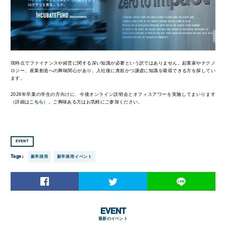
現時点でファイナンスや経営に関する深い知識が必要という訳ではありません。起業家やテクノ
ロジー、産業創造への興味関心があり、入社後に貪欲かつ謙虚に知識を吸収できる方を探してい
ます。
2026年卒業の学生の方向けに、今後オンライン説明会とオフィスアワーを実施してまいります
（詳細は
こちら
）。ご興味ある方はお気軽にご参加ください。
EVENT
Tags :
新卒採用
新卒採用イベント
EVENT
最新のイベント