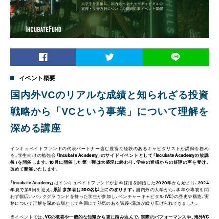
イベント概要
国内外VCのリアルな成績と知られざる投資
戦略から「VCという事業」について理解を
深める講座
インキュベイトファンドの代表パートナー含む豊富な経験のあるキャピタリストが講師を務め
る、学生向けの勉強会
「Incubate Academy」のサイドイベントとして「Incubate Academyの放課
後」を開催します。10月に開催した第一弾は大盛況に終わり、学生の皆様からの好評の声を受け、
改めて開催いたします。
「Incubate Academy」はインキュベイトファンドが新卒採用を開始した2020年から始まり、2024
年夏で第9回を迎え、
累計参加者は200名以上にのぼります
。国内外の大学から、学年や専攻を問
わず幅広いバックグラウンドを持った学生が参加し、ベンチャーキャピタル（VC）の歴史や構造、実
務について理解を深める場として各回にて熱気のある講義・議論が繰り広げられてきました。
当イベントでは、
VCの概要や一般的な知識から更に踏み込んで、実際のパフォーマンスや、海外VC