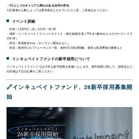
・VCとしてのキャリアに関心がある26卒の学生
※応募者の人数によっては選考形式とさせていただく旨、ご承知おきください
イベント詳細
・
日時：12月5日（木）18:30 - 20:30
・場所：インキュベイトファンドオフィス（東京都港区虎ノ門5-9-1麻布台ヒルズガーデンプラ
ザB 5F）
・形式：現地参加のみ（オンライン配信はなし）
・内容：国内VCのパフォーマンス一覧、海外VCの投資戦略、著名な投資事例の裏側など
インキュベイトファンドの新卒採用について
インキュベイトファンドでは今年も新卒採用を実施いたします。新卒採用に関して、説明会など
の詳細は下記の記事をご覧ください。
🔗インキュベイトファンド、26新卒採用募集開
始