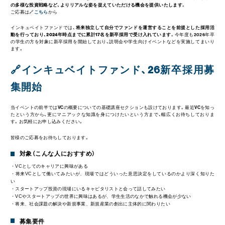
の多様な投資戦略など、よりリアルな姿を捉えていただける機会を提供いたします
。
ご応募は🔗
こちら
から
インキュベイトファンドでは、
将来独立して自分でファンドを運営することを前提とした採用活
動を行っており、2024年時点までに累計17名を新卒採用で受け入れています
。今年度も2026年卒
の学生の方を対象に新卒採用を開始しており、説明会や学生向けイベントなどを実施してまいり
ます。
🔗インキュベイトファンド、26新卒採用募
集開始
当イベントの前半ではVCの概要についての基礎講座セクションも設けております。最近VCを知っ
たという方から、更にマニアックな知識を身につけたいという方まで、幅広くお待ちしておりま
す。お気軽にお申し込みください。
皆様のご応募をお待ちしております。
対象（こんな人におすすめ）
・VCとしてのキャリアに興味がある
・将来VCとして働いてみたいが、現場ではどういった意思決定をしているのかより深く知りた
い
・スタートアップ投資の現場にいるキャピタリストと会って話してみたい
・VCやスタートアップの世界に興味はあるが、学生生活のなかで触れる機会が少ない
・将来、社会課題の解決や新規事業、新規産業の創出に主体的に関わりたい
募集要件