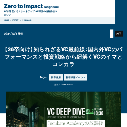
VCが運営するスタートアップ・VC業界の情報発信マ
ガジン
HOME
EVENT
【26卒向け】
...
2024/12/5
開催
終了
【26卒向け】知られざるVC最前線：国内外VCのパ
フォーマンスと投資戦略から紐解くVCのイマと
コレカラ
Tags :
新卒採用
新卒採用イベント
投稿日：
2024/10/22