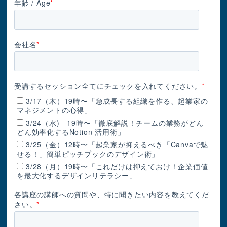
年齢 / Age
*
会社名
*
受講するセッション全てにチェックを入れてください。
*
3/17（木）19時〜「急成長する組織を作る、起業家の
マネジメントの心得」
3/24（水) 19時〜「徹底解説！チームの業務がどん
どん効率化するNotion 活用術」
3/25（金）12時〜「起業家が抑えるべき「Canvaで魅
せる！」簡単ピッチブックのデザイン術」
3/28（月）19時〜「これだけは抑えておけ！企業価値
を最大化するデザインリテラシー」
各講座の講師への質問や、特に聞きたい内容を教えてくだ
さい。
*