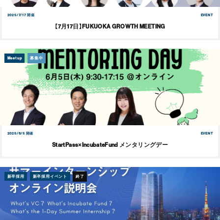
2025/7/17 開催
EVENT
【7月17日】FUKUOKA GROWTH MEETING
Meetup
募集中
2025/6/5 開催
EVENT
StartPass×IncubateFund メンタリングデー
新卒採用
新卒採用イベント
終了