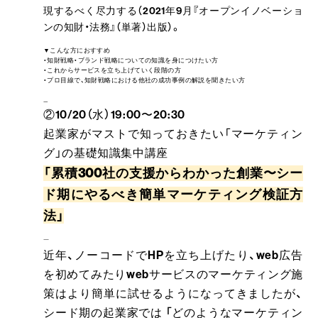
現するべく尽力する（2021年9月『オープンイノベーショ
ンの知財・法務』（単著）出版）。
▼こんな方におすすめ
・知財戦略・ブランド戦略についての知識を身につけたい方
・これからサービスを立ち上げていく段階の方
・プロ目線で、知財戦略における他社の成功事例の解説を聞きたい方
--------------------------------------------------------------------------------------------------------------------------------------------
②10/20（水）19:00〜20:30
起業家がマストで知っておきたい「マーケティン
グ」の基礎知識集中講座
「
累積300社の支援からわかった創業〜シー
ド期にやるべき簡単マーケティング検証方
法
」
----------------------------------------------------------------------
----------------------------------------------------------------------
近年、ノーコードでHPを立ち上げたり、web広告
を初めてみたりwebサービスのマーケティング施
策はより簡単に試せるようになってきましたが、
シード期の起業家では 「どのようなマーケティン