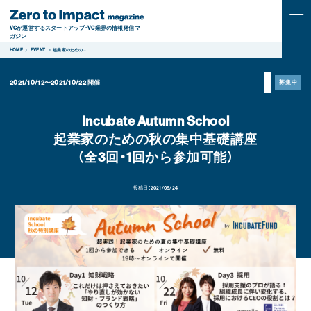
VCが運営するスタートアップ・VC業界の情報発信マ
ガジン
HOME
EVENT
起業家のための
...
2021/10/12〜2021/10/22
開催
募集中
Incubate Autumn School
起業家のための秋の集中基礎講座
（全3回・1回から参加可能）
投稿日：
2021/09/24