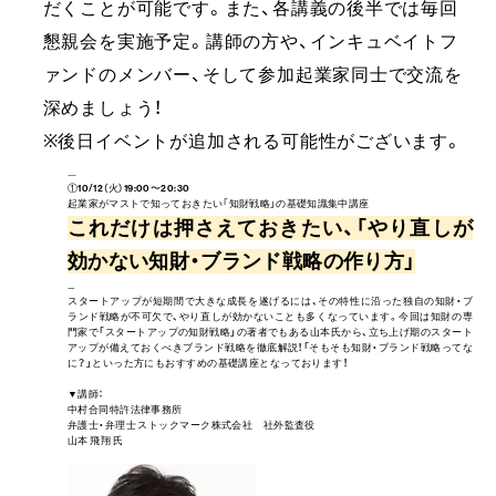
だくことが可能です。また、各講義の後半では毎回
懇親会を実施予定。講師の方や、インキュベイトフ
ァンドのメンバー、そして参加起業家同士で交流を
深めましょう！
※後日イベントが追加される可能性がございます。
----------------------------------------------------------------------
----------------------------------------------------------------------
①10
/12（火）19:00〜20:30
起業家がマストで知っておきたい「知財戦略」の基礎知識集中講座
これだけは押さえておきたい、「やり直しが
効かない知財・ブランド戦略の作り方」
--------------------------------------------------------------------------------------------------------------------------------------------
スタートアップが短期間で大きな成長を遂げるには、その特性に沿った独自の知財・ブ
ランド戦略が不可欠で、やり直しが効かないことも多くなっています。今回は知財の専
門家で「スタートアップの知財戦略」の著者でもある山本氏から、立ち上げ期のスタート
アップが備えておくべきブランド戦略を徹底解説！「そもそも知財・ブランド戦略ってな
に？」といった方にもおすすめの基礎講座となっております！
▼講師：
中村合同特許法律事務所
弁護士・弁理士 ストックマーク株式会社 社外監査役
山本 飛翔 氏