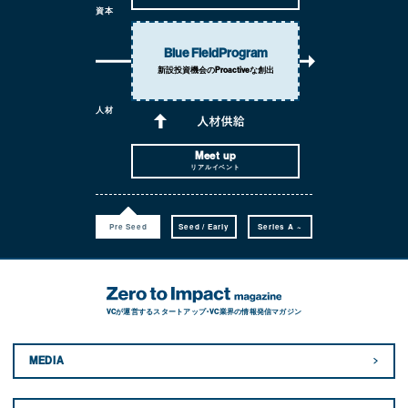
資本
Blue Field
Program
新設投資機会の
Proactiveな創出
人材
Meet up
リアルイベント
Pre Seed
Seed / Early
Series A ~
VCが運営するスタートアップ・VC業界の情報発信マガジン
MEDIA