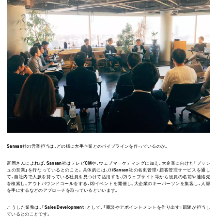
Sansan
社の営業担当は、どの様に大手企業とのパイプラインを作っているのか。
富岡さんによれば、
Sansan
社はテレビ
CM
や、ウェブマーケティングに加え、大企業に向けた「プッシ
ュの営業」を行なっているとのこと。具体的には、⑴
Sansan
社の名刺管理・顧客管理サービスを通し
て、自社内で人脈を持っている社員を見つけて活用する、⑵ウェブサイト等から役員の名前や連絡先
を検索し、アウトバウンドコールをする、⑶イベントを開催し、大企業のキーパーソンを集客し、人脈
を手にするなどのアプローチを取っているといいます。
こうした業務は、「
Sales Development
」として、「商談やアポイントメントを作り出す」部隊が担当し
ているとのことです。