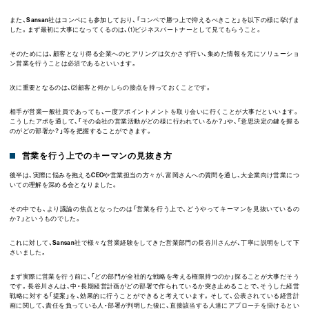
また、
Sansan
社はコンペにも参加しており、「コンペで勝つ上で抑えるべきこと」を以下の様に挙げま
した。まず最初に大事になってくるのは、⑴ビジネスパートナーとして見てもらうこと。
そのためには、顧客となり得る企業へのヒアリングは欠かさず行い、集めた情報を元にソリューショ
ン営業を行うことは必須であるといいます。
次に重要となるのは、⑵顧客と何かしらの接点を持っておくことです。
相手が営業一般社員であっても、一度アポイントメントを取り会いに行くことが大事だといいます。
こうしたアポを通して、「その会社の営業活動がどの様に行われているか？」や、「意思決定の鍵を握る
のがどの部署か？」等を把握することができます。
営業を行う上でのキーマンの見抜き方
後半は、実際に悩みを抱える
CEO
や営業担当の方々が、富岡さんへの質問を通し、大企業向け営業につ
いての理解を深める会となりました。
その中でも、より議論の焦点となったのは「営業を行う上で、どうやってキーマンを見抜いているの
か？」というものでした。
これに対して、
Sansan
社で様々な営業経験をしてきた営業部門の長谷川さんが、丁寧に説明をして下
さいました。
まず実際に営業を行う前に、「どの部門が全社的な戦略を考える権限持つのか」探ることが大事だそう
です。長谷川さんは、中・長期経営計画がどの部署で作られているか突き止めることで、そうした経営
戦略に対する「提案」を、効果的に行うことができると考えています。そして、公表されている経営計
画に関して、責任を負っている人・部署が判明した後に、直接該当する人達にアプローチを掛けるとい