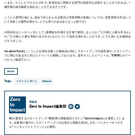
います。そうしたプロセスの中で、意思決定に関係する部門の役員等も説得することができれば、一
層営業の成功確度を高めることができるそうです。
こうした質問の他にも、初めて作られた大企業向け営業部隊の規模についてや、営業管理の手法につ
いて等多くの質問が挙がり、とても実りのある会となった様です！
今回自分はインターン生として、議事録を作成する立場で参加しましたが、「どの様に人脈を作るか」
や、「どの様に人脈を有効に生かすか」などについて知見を深めることができ、とても為になる勉強会
となりました。
Incubate Fund
は、こうした出資先企業への勉強会の他に、スタートアップの経営者や、スタートアッ
プに関心がある方に向けたイベントも開催しております。是非そうしたイベントも、「EVENT」のペー
ジからご確認下さい。
Media
Tags :
イベントレポート
Sansan
寄稿者
Zero to Impact編集部
VCが運営するスタートアップ・VC業界の情報発信マガジン「Zero to Impact」を運営していま
す。起業家の魅力や、スタートアップへのお役立ち情報を発信します。ベンチャーキャピタ
ル「インキュベイトファンド」が運営。