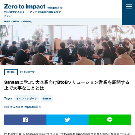
VCが運営するスタートアップ・VC業界の情報発信マ
ガジン
HOME
MEDIA
SANSANに
...
Media
2019/02/12
Sansanに学ぶ、大企業向けBtoBソリューション営業を展開する
上で大事なこととは
Tags :
イベントレポート
Sansan
執筆者：
Zero to Impact編集部
2018
年
12
月
17
日、
Sansan
株式会社オフィスにて
Incubate Fund
の出資先企業を集めた勉強会が行われ