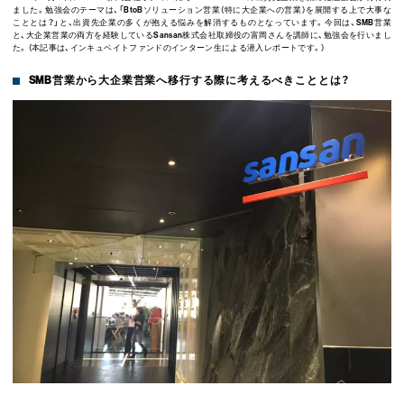
ました。勉強会のテーマは、「
BtoB
ソリューション営業（特に大企業への営業）を展開する上で大事な
こととは？」と、出資先企業の多くが抱える悩みを解消するものとなっています。今回は、
SMB
営業
と、大企業営業の両方を経験している
Sansan
株式会社取締役の富岡さんを講師に、勉強会を行いまし
た。（本記事は、インキュベイトファンドのインターン生による潜入レポートです。）
SMB営業から大企業営業へ移行する際に考えるべきこととは？