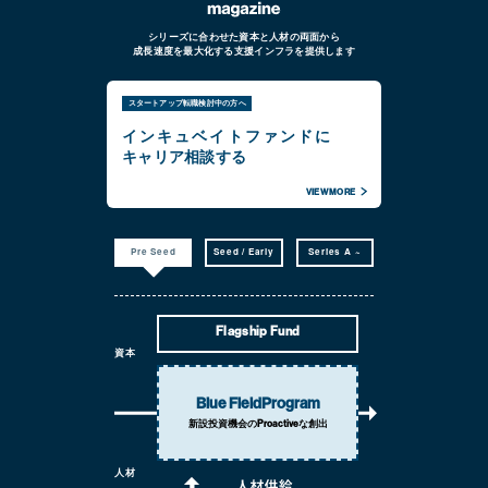
シリーズに合わせた資本と人材の両面から
成長速度を最大化する支援インフラを提供します
スタートアップ転職検討中の方へ
インキュベイトファンドに
キャリア相談する
VIEW MORE
Pre Seed
Seed / Early
Series A ~
Flagship Fund
資本
Blue Field
Program
新設投資機会の
Proactiveな創出
人材