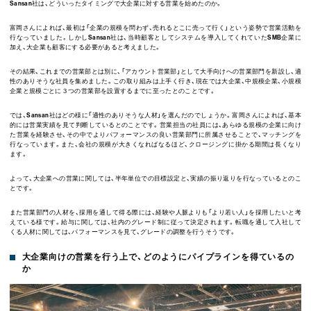
Sansan
社は、どういったタイミングで大企業に対する営業を始めたのか。
富岡さんによれば、最初は「企業の規模を問わず、売れるとこに売って行く」という姿勢で営業活動を
行なっていました。しかし
Sansan
社は、当時顧客としてシステムを導入してくれていた
SMB
企業に
加え、大企業も顧客にする必要があると考えました。
その結果、これまでの営業部とは別に、「アカウント営業部」として大手向けへの営業部門を新設し、適
性のありそうな社員を集めました。この取り組みは上手く行き、現在では大企業、中規模企業、小規模
企業と規模ごとに３つの営業部を設置するまでに至ったとのことです。
では、
Sansan
社はどの様に「適性のありそうな人材」を選んだのでしょうか。富岡さんによれば、基本
的には営業実績を見て判断しているとのことです。営業担当の社員には、あらゆる規模の企業に向け
た営業を経験させ、その中でよりパフォーマンスの良い営業部門に所属させることで、マッチングを
行なっています。また、会社の規模が大きくなればなるほど、クロージングに掛かる期間は長くなり
ます。
よって、大企業への営業に関しては、半年単位での目標設定と、実績の振り返りを行なっているとのこ
とです。
また営業部門の人材を、採用を通して得る際には、経験や人脈よりも「より若い人」を採用したいと考
えている様です。給与に関しては、社内のグレード制に従って決定されます。転職を通して入社して
くる人材に関しては、パフォーマンスを見て、グレードの調整を行うそうです。
大企業向けの営業を行う上で、どのようにパイプラインを得ているの
か