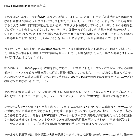
HAX Tokyo Director 岡島康憲 氏
それでは、本日のテーマの「MVP」についてお話ししましょう。スタートアップが成功するために必要
な最低条件は「顧客がプロダクトに対してお金を支払い、使ってくれること」ですよね。これらを検証
するうえで、MVPは非常に有効だと思います。プロダクトを開発していると「一体いくらなら顧客は
プロダクトにお金を払ってくれるのか」「そもそも毎日使ってくれるのか」「思った通りの使い方をし
てくれるのか？」など、さまざまな仮説と不安が生まれてきます。MVPを作って使ってもらい、顧客の
反応を見ることで、仮説が正しいかどうかをジャッジできますし、不安も解消されていきます。
例えば、ファイル共有サービスのDropboxは、サービスを開始する前に3分間のデモ動画を公開しまし
た。動画が公開された途端、「非常に便利なサービスだ」と反響を呼び、たった一晩で登録者が5千人か
ら7万5千人に増えたそうです。
靴の通販サービスのZapposは、在庫を抱える前にサービスサイトをオープン。注文が入ってから創業
者のトニー・シェイ自らが靴を買いに行き、顧客へ配送していました。ニーズがあると見込んでから、
本格的なシステム構築に着手したんです。当時は、1999年。ECは一般的ではなかったため、ニーズの
検証が欠かせなかったのでしょう。
それぞれの仮説に対して小さな段階で検証し、軌道修正をしていくことは、スタートアップにとって
必要なマインドセットです。しかし、ハードウェアスタートアップのMVPは一筋縄ではいきません。
なせなら、「ハードウェア」と一言で言っても、IoTや人工知能、VRやAR、ゲノム編集など、チームごと
に対象とする市場や使用技術があまりにも違いすぎるからです。そのため、他のチームのやり方が、
全く参考にできない。そもそもMVP自体が、Webサービスやアプリ開発が伸び盛りだったころに注目
され始めた概念ですよね。ソフトウェアであれば比較的汎用性が高いのですが、コア技術が異なるハ
ードウェアスタートアップの世界では、既存のMVPの手法が当てはまりづらいのです。
そのような状況下では、暗中模索の状態が予想されます。そこで必要なのが、「チーム力」です。誰か一