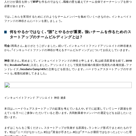
人だけが責任を持ってMVPを作るのではなく、職種の壁を越えてチーム全体でオーナーシップを持つ
必要があります。
では、これらを実現するためにどのようなチームメンバーを集めていくべきなのか。インキュベイト
ファンドの神谷さんにバトンを渡しましょう。
何をやるかではなく、“誰”とやるかが重要。強いチームを作るためのス
タートアップのチームビルディングとは？
司会：
岡島さん、ありがとうございました。続いて、インキュベイトファンドアソシエイトの神谷遼太
から、「インキュベイトファンドの神谷が考えるチームビルディング」についてお伝えしていきます。
神谷：
皆さん、初めまして。インキュベイトファンドの神谷と申します。私は経済産業省を経て、2018
年にIncubateFundに入社しました。アソシエイトとして投資先候補の発掘や投資先の各種支援、ファ
ンドレイズ、Incubate Camp 14thの主将などを担当しています。ハードウェアスタートアップのサポ
ートも、複数社経験してきました。
インキュベイトファンド アソシエイト 神谷 遼多
本日は、ハードウェアスタートアップの起業を考えている人や、すでに起業していてシード調達を控
えている方々にご参加いただいていると思います。共同創業者やメンバーの選定などをお話したいと
思います。
まずはこちらをご覧ください。スタートアップが失敗する原因を、ランキング形式でまとめたもので
す。1位は「ニーズがなかった」、2位は「資金が尽きた」、3位は「チームが適切ではなかった」といった理