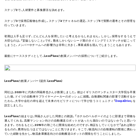
ステップ2で、人材要件と募集要項を決めます。
ステップ3で採用広報物を作成し、ステップ4でチャネルの選定、ステップ5で実際の選考とその管理を
行っていきます。
初期は人手も足りず、どんどん人を採用したいと考えるかもしれません。しかし、採用をするうえで
大切なのは、「妥協しないこと」です。数名しかいないシード期のタイミングでミスマッチが起こって
しまうと、メンバーやチームへの影響力は非常に大きく、事業成長を阻んでしまうこともあります。
最後にケーススタディとして、LexxPlussの創業メンバーの採用についてご紹介します。
LexxPlussの創業メンバー（提供：LexxPluss）
同社は、2020年に代表の阿蘓将也さんが創業しました。彼はイギリスのマンチェスター大学院を卒業
した後、ドイツの自動車サプライヤーメーカーのボッシュに就職。自動運転関連の部署で活動するか
たわら、大学や会社の枠を超えて未来のモビリティについて学び合うコミュニティ「
Deep4Drive
」を
設立しました。
LexxPlussの始まりは、阿蘓さんがした同僚との雑談。「ホテルのベルボーイのように部屋まで荷物を
運んでくれる、高層マンション向けの自動搬送ロボットがあったら面白いのではないか？」と思いつ
きます。それをもとに、2019年の秋ごろに開発を始めたのですが、検証をしていくなかで「あれば助か
るものの、費用を払うほどではない」ことに気づきます。そこで、物流向けの自動運転の開発に携わっ
ていた経験を生かし、物流倉庫搬送向けの自動搬送ロボットの開発を行うことにしました。