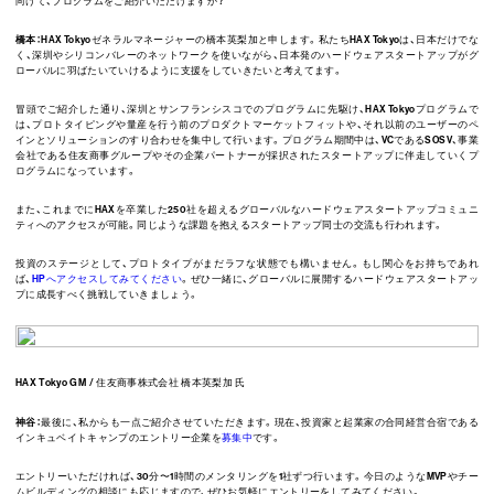
向けて、プログラムをご紹介いただけますか？
橋本：
HAX Tokyoゼネラルマネージャーの橋本英梨加と申します。私たちHAX Tokyoは、日本だけでな
く、深圳やシリコンバレーのネットワークを使いながら、日本発のハードウェアスタートアップがグ
ローバルに羽ばたいていけるように支援をしていきたいと考えてます。
冒頭でご紹介した通り、深圳とサンフランシスコでのプログラムに先駆け、HAX Tokyoプログラムで
は、プロトタイピングや量産を行う前のプロダクトマーケットフィットや、それ以前のユーザーのペ
インとソリューションのすり合わせを集中して行います。プログラム期間中は、VCであるSOSV、事業
会社である住友商事グループやその企業パートナーが採択されたスタートアップに伴走していくプ
ログラムになっています。
また、これまでにHAXを卒業した250社を超えるグローバルなハードウェアスタートアップコミュニ
ティへのアクセスが可能。同じような課題を抱えるスタートアップ同士の交流も行われます。
投資のステージとして、プロトタイプがまだラフな状態でも構いません。もし関心をお持ちであれ
ば、
HPへアクセスしてみてください
。ぜひ一緒に、グローバルに展開するハードウェアスタートアッ
プに成長すべく挑戦していきましょう。
HAX Tokyo GM / 住友商事株式会社 橋本英梨加 氏
神谷：
最後に、私からも一点ご紹介させていただきます。現在、投資家と起業家の合同経営合宿である
インキュベイトキャンプのエントリー企業を
募集中
です。
エントリーいただければ、30分〜1時間のメンタリングを1社ずつ行います。今日のようなMVPやチー
ムビルディングの相談にも応じますので、ぜひお気軽にエントリーをしてみてください。