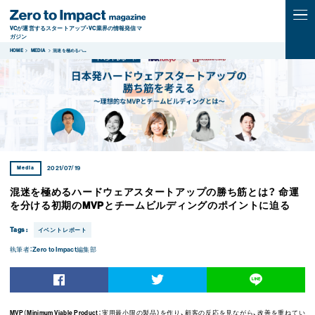
VCが運営するスタートアップ・VC業界の情報発信マ
ガジン
HOME
MEDIA
混迷を極めるハ
...
Media
2021/07/19
混迷を極めるハードウェアスタートアップの勝ち筋とは？ 命運
を分ける初期のMVPとチームビルディングのポイントに迫る
Tags :
イベントレポート
執筆者：
Zero to Impact編集部
MVP（Minimum Viable Product：実用最小限の製品）を作り、顧客の反応を見ながら、改善を重ねてい