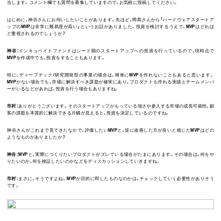
当します。コメント欄でも質問を募集していますので、お気軽に投稿してください。
はじめに、神谷さんにお伺いしたいことがあります。先ほど、岡島さんから「ハードウェアスタートア
ップのMVPは非常に難易度が高い」というお話がありました。投資を検討するうえで、MVPはどれほ
ど重視されるのでしょうか？
神谷：
インキュベイトファンドはシード期のスタートアップへの投資を行っているので、現時点で
MVPを作成中でも、投資をすることもあります。
特に、ディープテック/研究開発型の事業の場合は、簡単にMVPを作れないこともあると思います。
MVPがない場合でも、市場に解決すべき課題が確実にあり、プロダクトも作れる実績とチームメンバ
ーがいるなどがあれば、投資を行う場合もありますね。
市村：
ありがとうございます。そのスタートアップがもっている強さや参入する市場の成長可能性、顧
客の課題を本質的に解決できる片鱗が見えると、投資を決定しているのですね。
神谷さんがこれまで見てきたなかで、評価したいMVPと、逆に改善した方が良いと感じたMVPはどの
ようなものがありましたか？
神谷：
MVPと、実際につくりたいプロダクトがズレている場合がたまにあります。その場合は、何をや
りたいのか、何を検証したいのかなどをディスカッションしていきますね。
市村：
まさに、そうですよね。MVPが目的に即したものなのかは、チェックしていく必要性がありそう
です。