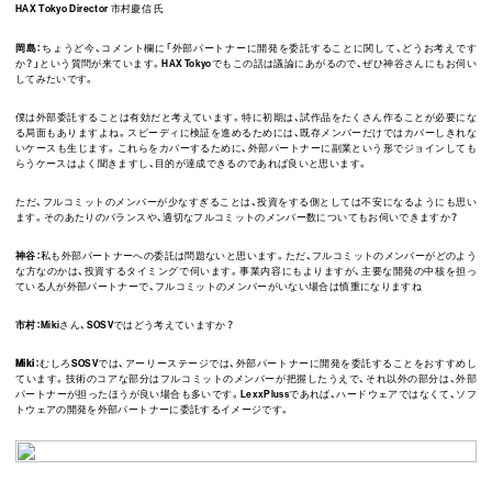
HAX Tokyo Director 市村慶信 氏
岡島：
ちょうど今、コメント欄に「外部パートナーに開発を委託することに関して、どうお考えです
か？」という質問が来ています。HAX Tokyoでもこの話は議論にあがるので、ぜひ神谷さんにもお伺い
してみたいです。
僕は外部委託することは有効だと考えています。特に初期は、試作品をたくさん作ることが必要にな
る局面もありますよね。スピーディに検証を進めるためには、既存メンバーだけではカバーしきれな
いケースも生じます。これらをカバーするために、外部パートナーに副業という形でジョインしても
らうケースはよく聞きますし、目的が達成できるのであれば良いと思います。
ただ、フルコミットのメンバーが少なすぎることは、投資をする側としては不安になるようにも思い
ます。そのあたりのバランスや、適切なフルコミットのメンバー数についてもお伺いできますか？
神谷：
私も外部パートナーへの委託は問題ないと思います。ただ、フルコミットのメンバーがどのよう
な方なのかは、投資するタイミングで伺います。事業内容にもよりますが、主要な開発の中核を担っ
ている人が外部パートナーで、フルコミットのメンバーがいない場合は慎重になりますね
市村：
Mikiさん、SOSVではどう考えていますか？
Miki：
むしろSOSVでは、アーリーステージでは、外部パートナーに開発を委託することをおすすめし
ています。技術のコアな部分はフルコミットのメンバーが把握したうえで、それ以外の部分は、外部
パートナーが担ったほうが良い場合も多いです。LexxPlussであれば、ハードウェアではなくて、ソフ
トウェアの開発を外部パートナーに委託するイメージです。