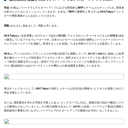
司会：
今夜は、「ハードウェアスタートアップにおける理想的なMVPとチームビルディング」を、登壇者
の皆さんとともにセッションしていきます。まずは、「MVPの重要性と考え方」をHAX Tokyoディレク
ターの岡島康憲さんにお話しいただきます。
岡島：
みなさん、初めまして。岡島と申します。
HAX Tokyoは、住友商事とそのグループ会社のSCSK、アメリカのベンチャーキャピタルのSOSVの3社
で運営しているアクセラレーターです。日本からグローバルを目指す優秀なシードステージのハード
ウェアスタートアップを発掘し、育成することを目指して、3カ月間のプログラムを提供しています。
HAXは、アメリカのサンフランシスコや中国の深圳でも展開していて、8年間で250社に投資した世界
最大級のハードウェア特化型のアクセラレーター。採択されたスタートアップは、東京でスタートア
ップ経営の基礎を学んだあと、深圳でプロダクトのプロトタイピングや製造を行い、サンフランシス
コで、製品販売のためのマーケティングやVCからの資金調達を実施していきます。
僕はディレクターとして、HAX Tokyoで採択したチームの試作品の開発や、ビジネスの成長に向けて
伴走支援をしています。
元々は、電気通信大学の大学院を卒業したあと、ビッグローブに入社し、動画広告の設計や配信システ
ムの開発などをしていました。その時の経験を生かして、2011年に起業。ハードウェア製品の開発と
製造販売の事業を行いながら、ハードウェアのスタートアップの開発のお手伝いもしてきました。