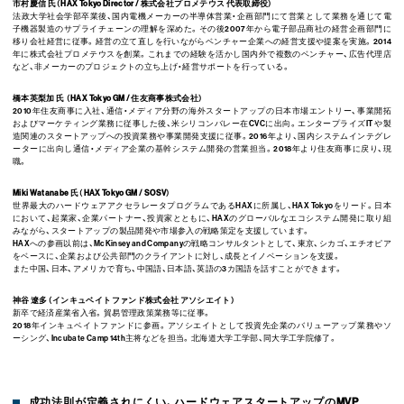
市村慶信 氏（HAX Tokyo Director / 株式会社プロメテウス 代表取締役）
法政大学社会学部卒業後、国内電機メーカーの半導体営業・企画部門にて営業として業務を通じて電
子機器製造のサプライチェーンの理解を深めた。その後2007年から電子部品商社の経営企画部門に
移り会社経営に従事。経営の立て直しを行いながらベンチャー企業への経営支援や提案を実施。2014
年に株式会社プロメテウスを創業。これまでの経験を活かし国内外で複数のベンチャー、広告代理店
など、非メーカーのプロジェクトの立ち上げ・経営サポートを行っている。
橋本英梨加 氏 （HAX Tokyo GM / 住友商事株式会社）
2010年住友商事に入社、通信・メディア分野の海外スタートアップの日本市場エントリー、事業開拓
およびマーケティング業務に従事した後、米シリコンバレー在CVCに出向。エンタープライズIT や製
造関連のスタートアップへの投資業務や事業開発支援に従事。2016年より、国内システムインテグレ
ーターに出向し通信・メディア企業の基幹システム開発の営業担当。2018年より住友商事に戻り、現
職。
Miki Watanabe 氏（HAX Tokyo GM / SOSV）
世界最大のハードウェアアクセラレータプログラムであるHAXに所属し、HAX Tokyoをリード。日本
において、起業家、企業パートナー、投資家とともに、HAXのグローバルなエコシステム開発に取り組
みながら、スタートアップの製品開発や市場参入の戦略策定を支援しています。
HAXへの参画以前は、McKinsey and Companyの戦略コンサルタントとして、東京、シカゴ、エチオピア
をベースに、企業および公共部門のクライアントに対し、成長とイノベーションを支援。
また中国、日本、アメリカで育ち、中国語、日本語、英語の3カ国語を話すことができます。
神谷 遼多（インキュベイトファンド株式会社 アソシエイト）
新卒で経済産業省入省。貿易管理政策業務等に従事。
2018年インキュベイトファンドに参画。アソシエイトとして投資先企業のバリューアップ業務やソ
ーシング、Incubate Camp 14th主将などを担当。北海道大学工学部、同大学工学院修了。
成功法則が定義されにくい、ハードウェアスタートアップのMVP