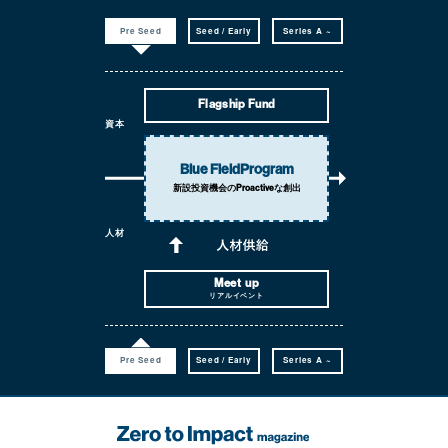
Pre Seed
Seed / Early
Series A ~
Flagship Fund
資本
Blue Field
Program
新設投資機会の
Proactiveな創出
人材
Meet up
リアルイベント
Pre Seed
Seed / Early
Series A ~