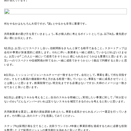
由が並んでいます。
何をやるかはもちろん大切ですが、「誰」とやるかも非常に重要です。
共同創業者の選び方を見ていきましょう。私が個人的に考えるポイントとしては、以下3点。優先度が
高い順にお伝えします。
1点目は、お互いにリスペクトし合い、信頼関係をきちんと保てる相手であること。スタートアップは
会社や事業が加速度的に成長します。それに伴い、創業者も一緒に成長していかなければいけませ
ん。お互いが「この人と一緒にいて成長できそうか」と感じられるかどうかはも重要だと思います。お
互いへのリスペクトや信頼関係が持てるか、一緒に成長できそうかという観点で判断すると良いと思
います。
2点目は、ミッション・ビジョン・カルチャーが一致するかです。会社として、事業を通して何を目指す
のか。そもそも根底の価値観や考え方がある程度一致していないと、事業を一緒に成長させていくこ
とは難しいと思います。創業段階では、明文化までする必要はないですが、大枠のイメージは一致さ
せておくと良いと思います。
3点目は、必要なスキルを考えること。自分のスキルを明確にし、実現したい事業に対して、「何が足り
ないのか」「どんなメンバーがいれば足りないスキルを補完できるのか」を考えると良いと思います。
共同創業者を選定し、最初の資金調達を終えたら、事業を成長させられるメンバー選定を行っていき
ます。その際には、次のステップを意識してみてください。
ステップ1は採用計画を立てること。次回ラウンドか、1年後に事業目標を達成するために必要な役割
を整理した上で採用ポジションの優先順位を決めると良いと思います。