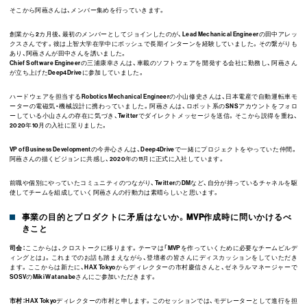
そこから阿蘓さんは、メンバー集めを行っていきます。
創業から2カ月後、最初のメンバーとしてジョインしたのが、Lead Mechanical Engineerの田中アレッ
クスさんです。彼は上智大学在学中にボッシュで長期インターンを経験していました。その繋がりも
あり、阿蘓さんが田中さんを誘いました。
Chief Software Engineerの三浦康幸さんは、車載のソフトウェアを開発する会社に勤務し、阿蘓さん
が立ち上げたDeep4Driveに参加していました。
ハードウェアを担当するRobotics Mechanical Engineerの小山修史さんは、日本電産で自動運転車モ
ーターの電磁気・機械設計に携わっていました。阿蘓さんは、ロボット系のSNSアカウントをフォロ
ーしている小山さんの存在に気づき、Twitterでダイレクトメッセージを送信。そこから説得を重ね、
2020年10月の入社に至りました。
VP of Business Developmentの今井心さんは、Deep4Driveで一緒にプロジェクトをやっていた仲間。
阿蘓さんの描くビジョンに共感し、2020年の11月に正式に入社しています。
前職や個別にやっていたコミュニティのつながり、TwitterのDMなど、自分が持っているチャネルを駆
使してチームを組成していく阿蘓さんの行動力は素晴らしいと思います。
事業の目的とプロダクトに矛盾はないか。MVP作成時に問いかけるべ
きこと
司会：
ここからは、クロストークに移ります。テーマは「MVPを作っていくために必要なチームビルデ
ィングとは」。これまでのお話も踏まえながら、登壇者の皆さんにディスカッションをしていただき
ます。ここからは新たに、HAX Tokyoからディレクターの市村慶信さんと、ゼネラルマネージャーで
SOSVのMiki Watanabeさんにご参加いただきます。
市村：
HAX Tokyoディレクターの市村と申します。このセッションでは、モデレーターとして進行を担