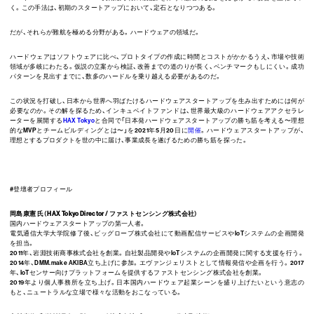
く。この手法は、初期のスタートアップにおいて、定石となりつつある。
だが、それらが難航を極める分野がある。ハードウェアの領域だ。
ハードウェアはソフトウェアに比べ、プロトタイプの作成に時間とコストがかかるうえ、市場や技術
領域が多岐にわたる。仮説の立案から検証、改善までの道のりが長く、ベンチマークもしにくい。成功
パターンを見出すまでに、数多のハードルを乗り越える必要があるのだ。
この状況を打破し、日本から世界へ羽ばたけるハードウェアスタートアップを生み出すためには何が
必要なのか。その解を探るため、インキュベイトファンドは、世界最大級のハードウェアアクセラレ
ーターを展開する
HAX Tokyo
と合同で「日本発ハードウェアスタートアップの勝ち筋を考える〜理想
的なMVPとチームビルディングとは〜」を2021年5月20日に
開催
。ハードウェアスタートアップが、
理想とするプロダクトを世の中に届け、事業成長を遂げるための勝ち筋を探った。
#登壇者プロフィール
岡島康憲 氏（HAX Tokyo Director / ファストセンシング株式会社）
国内ハードウェアスタートアップの第一人者。
電気通信大学大学院修了後、ビッグローブ株式会社にて動画配信サービスやIoTシステムの企画開発
を担当。
2011年、岩淵技術商事株式会社を創業。自社製品開発やIoTシステムの企画開発に関する支援を行う。
2014年、DMM.make AKIBA立ち上げに参加。エヴァンジェリストとして情報発信や企画を行う。2017
年、IoTセンサー向けプラットフォームを提供するファストセンシング株式会社を創業。
2019年より個人事務所を立ち上げ。日本国内ハードウェア起業シーンを盛り上げたいという意志の
もと、ニュートラルな立場で様々な活動をおこなっている。