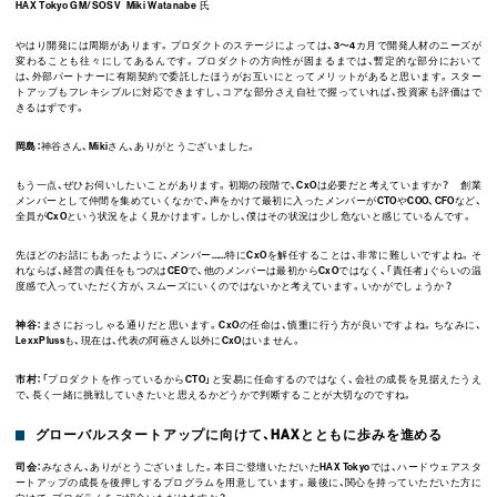
HAX Tokyo GM/SOSV Miki Watanabe 氏
やはり開発には周期があります。プロダクトのステージによっては、3〜4カ月で開発人材のニーズが
変わることも往々にしてあるんです。プロダクトの方向性が固まるまでは、暫定的な部分において
は、外部パートナーに有期契約で委託したほうがお互いにとってメリットがあると思います。スター
トアップもフレキシブルに対応できますし、コアな部分さえ自社で握っていれば、投資家も評価はで
きるはずです。
岡島：
神谷さん、Mikiさん、ありがとうございました。
もう一点、ぜひお伺いしたいことがあります。初期の段階で、CxOは必要だと考えていますか？ 創業
メンバーとして仲間を集めていくなかで、声をかけて最初に入ったメンバーがCTOやCOO、CFOなど、
全員がCxOという状況をよく見かけます。しかし、僕はその状況は少し危ないと感じているんです。
先ほどのお話にもあったように、メンバー……特にCxOを解任することは、非常に難しいですよね。そ
れならば、経営の責任をもつのはCEOで、他のメンバーは最初からCxOではなく、「責任者」ぐらいの温
度感で入っていただく方が、スムーズにいくのではないかと考えています。いかがでしょうか？
神谷：
まさにおっしゃる通りだと思います。CxOの任命は、慎重に行う方が良いですよね。ちなみに、
LexxPlussも、現在は、代表の阿蘓さん以外にCxOはいません。
市村：
「プロダクトを作っているからCTO」と安易に任命するのではなく、会社の成長を見据えたうえ
で、長く一緒に挑戦していきたいと思えるかどうかで判断することが大切なのですね。
グローバルスタートアップに向けて、HAXとともに歩みを進める
司会：
みなさん、ありがとうございました。本日ご登壇いただいたHAX Tokyoでは、ハードウェアスタ
ートアップの成長を後押しするプログラムを用意しています。最後に、関心を持っていただいた方に